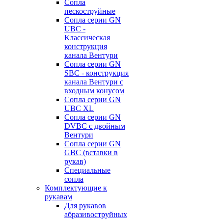
Сопла
пескоструйные
Сопла серии GN
UBC -
Классическая
конструкция
канала Вентури
Сопла серии GN
SBC - конструкция
канала Вентури c
входным конусом
Сопла серии GN
UBC XL
Сопла серии GN
DVBC с двойным
Вентури
Сопла серии GN
GBC (вставки в
рукав)
Специальные
сопла
Комплектующие к
рукавам
Для рукавов
абразивоструйных