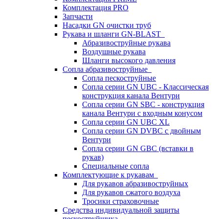
Комплектация PRO
Запчасти
Насадки GN очистки труб
Рукава и шланги GN-BLAST
Абразивоструйные рукава
Воздушные рукава
Шланги высокого давления
Сопла абразивоструйные
Сопла пескоструйные
Сопла серии GN UBC - Классическая
конструкция канала Вентури
Сопла серии GN SBC - конструкция
канала Вентури c входным конусом
Сопла серии GN UBC XL
Сопла серии GN DVBC с двойным
Вентури
Сопла серии GN GBC (вставки в
рукав)
Специальные сопла
Комплектующие к рукавам
Для рукавов абразивоструйных
Для рукавов сжатого воздуха
Тросики страховочные
Средства индивидуальной защиты
пескоструйщика