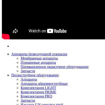
Аппараты безвоздушной покраски
Мембранные аппараты
Поршневые аппараты
Промышленное окрасочное оборудование
Запчасти
Пескоструйное оборудование
Аппараты
Аппараты абразивоструйные
Комплектация LIGHT
Комплектация PRIME
Комплектация PRO
Запчасти
Насадки GN очистки труб