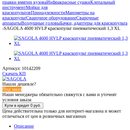
правки вмятин кузова
Инфракрасные сушки
Клепальный
инструмент
Мойки для
краскопультов
Принадлежности
Манометры на
краскопульт
Сварочное оборудование
Сварочные
аппараты
Воздушные головы
Бачки, адаптеры для краскопульта
-
SAGOLA 4600 HVLP краскопульт пневматический 1,3 XL
Артикул:
10142209
Скачать КП
Нашли дешевле?
Под заказ
Наши менеджеры обязательно свяжутся с вами и уточнят
условия заказа
Цена действительна только для интернет-магазина и может
отличаться от цен в розничных магазинах
Описание