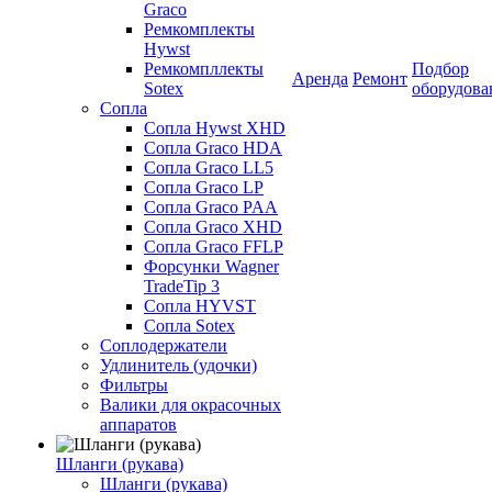
Graco
Ремкомплекты
Hywst
Ремкомпллекты
Подбор
Аренда
Ремонт
Sotex
оборудова
Сопла
Сопла Hywst XHD
Сопла Graco HDA
Сопла Graco LL5
Сопла Graco LP
Сопла Graco PAA
Сопла Graco XHD
Сопла Graco FFLP
Форсунки Wagner
TradeTip 3
Сопла HYVST
Сопла Sotex
Соплодержатели
Удлинитель (удочки)
Фильтры
Валики для окрасочных
аппаратов
Шланги (рукава)
Шланги (рукава)