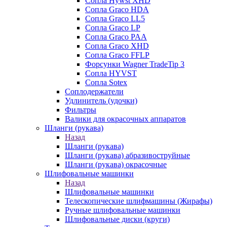
Сопла Hywst XHD
Сопла Graco HDA
Сопла Graco LL5
Сопла Graco LP
Сопла Graco PAA
Сопла Graco XHD
Сопла Graco FFLP
Форсунки Wagner TradeTip 3
Сопла HYVST
Сопла Sotex
Соплодержатели
Удлинитель (удочки)
Фильтры
Валики для окрасочных аппаратов
Шланги (рукава)
Назад
Шланги (рукава)
Шланги (рукава) абразивоструйные
Шланги (рукава) окрасочные
Шлифовальные машинки
Назад
Шлифовальные машинки
Телескопические шлифмашины (Жирафы)
Ручные шлифовальные машинки
Шлифовальные диски (круги)