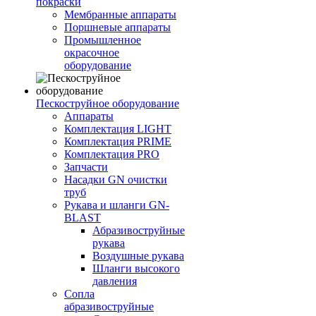
покраски
Мембранные аппараты
Поршневые аппараты
Промышленное
окрасочное
оборудование
Пескоструйное оборудование
Аппараты
Комплектация LIGHT
Комплектация PRIME
Комплектация PRO
Запчасти
Насадки GN очистки
труб
Рукава и шланги GN-
BLAST
Абразивоструйные
рукава
Воздушные рукава
Шланги высокого
давления
Сопла
абразивоструйные