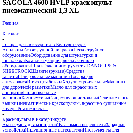
SAGOLA 4600 HVLP краскопульт
пневматический 1,3 XL
Главная
-
Каталог
-
Товары для автосервиса в Екатеринбурге
Аппараты безвоздушной покраски
Пескоструйное
оборудование
Оборудование для штукатурки и
шпаклевки
Комплектующие для окрасочного
оборудования
Шпатлёвка и инструменты DANOGIPS &
SHEETROCK
Шланги (рукава)
Средства
защиты
Шлифовальные машинки
Товары для
автосервиса
Инъекция бетона
Ходули строительные
Машины
для дорожной разметки
Масло для окрасочных
аппаратов
Полировальные
машинки
Компрессоры
Сопутствующие товары
Осветительные
вышки
Пневматические краскопульты
Окрасочно-сушильные
камеры
Ремкомплекты
-
Краскопульты в Екатеринбурге
Аксессуары для мастерской
Влагомаслоотделители
Зарядные
устройства
Индукционные нагреватели
Инструменты для