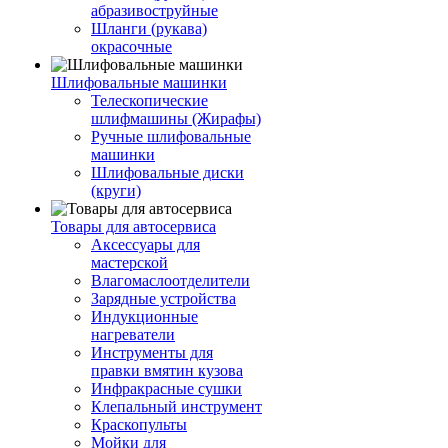
абразивоструйные
Шланги (рукава)
окрасочные
Шлифовальные машинки
Телескопические
шлифмашины (Жирафы)
Ручные шлифовальные
машинки
Шлифовальные диски
(круги)
Товары для автосервиса
Аксессуары для
мастерской
Влагомаслоотделители
Зарядные устройства
Индукционные
нагреватели
Инструменты для
правки вмятин кузова
Инфракрасные сушки
Клепальный инструмент
Краскопульты
Мойки для