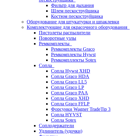
Фильтр для дыхания
Шлем пескоструйщика
Костюм пескоструйщика
Оборудование для штукатурки и шпаклевки
Комплектующие для окрасочного оборудования
Пистолеты распылители
Поворотные узлы
Ремкомплекты
Ремкомплекты Graco
Ремкомплекты Hywst
Ремкомпллекты Sotex
Сопла
Сопла Hywst XHD
Сопла Graco HDA
Сопла Graco LL5
Сопла Graco LP
Сопла Graco PAA
Сопла Graco XHD
Сопла Graco FFLP
Форсунки Wagner TradeTip 3
Сопла HYVST
Сопла Sotex
Соплодержатели
Удлинитель (удочки)