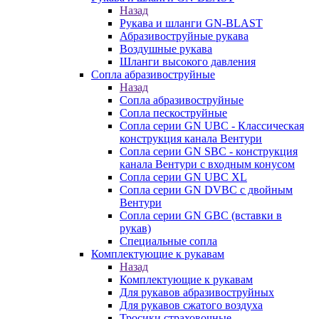
Назад
Рукава и шланги GN-BLAST
Абразивоструйные рукава
Воздушные рукава
Шланги высокого давления
Сопла абразивоструйные
Назад
Сопла абразивоструйные
Сопла пескоструйные
Сопла серии GN UBC - Классическая
конструкция канала Вентури
Сопла серии GN SBC - конструкция
канала Вентури c входным конусом
Сопла серии GN UBC XL
Сопла серии GN DVBC с двойным
Вентури
Сопла серии GN GBC (вставки в
рукав)
Специальные сопла
Комплектующие к рукавам
Назад
Комплектующие к рукавам
Для рукавов абразивоструйных
Для рукавов сжатого воздуха
Тросики страховочные