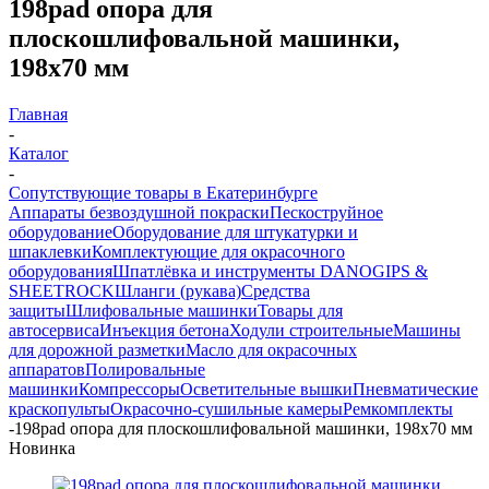
198pad опора для
плоскошлифовальной машинки,
198x70 мм
Главная
-
Каталог
-
Сопутствующие товары в Екатеринбурге
Аппараты безвоздушной покраски
Пескоструйное
оборудование
Оборудование для штукатурки и
шпаклевки
Комплектующие для окрасочного
оборудования
Шпатлёвка и инструменты DANOGIPS &
SHEETROCK
Шланги (рукава)
Средства
защиты
Шлифовальные машинки
Товары для
автосервиса
Инъекция бетона
Ходули строительные
Машины
для дорожной разметки
Масло для окрасочных
аппаратов
Полировальные
машинки
Компрессоры
Осветительные вышки
Пневматические
краскопульты
Окрасочно-сушильные камеры
Ремкомплекты
-
198pad опора для плоскошлифовальной машинки, 198x70 мм
Новинка