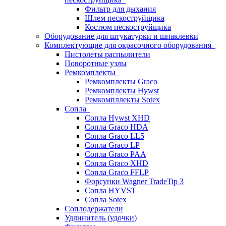
Фильтр для дыхания
Шлем пескоструйщика
Костюм пескоструйщика
Оборудование для штукатурки и шпаклевки
Комплектующие для окрасочного оборудования
Пистолеты распылители
Поворотные узлы
Ремкомплекты
Ремкомплекты Graco
Ремкомплекты Hywst
Ремкомпллекты Sotex
Сопла
Сопла Hywst XHD
Сопла Graco HDA
Сопла Graco LL5
Сопла Graco LP
Сопла Graco PAA
Сопла Graco XHD
Сопла Graco FFLP
Форсунки Wagner TradeTip 3
Сопла HYVST
Сопла Sotex
Соплодержатели
Удлинитель (удочки)