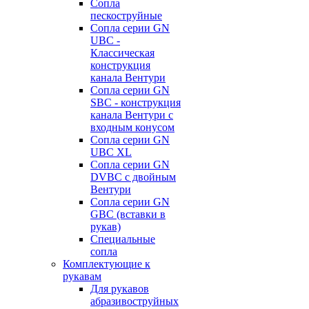
Сопла
пескоструйные
Сопла серии GN
UBC -
Классическая
конструкция
канала Вентури
Сопла серии GN
SBC - конструкция
канала Вентури c
входным конусом
Сопла серии GN
UBC XL
Сопла серии GN
DVBC с двойным
Вентури
Сопла серии GN
GBC (вставки в
рукав)
Специальные
сопла
Комплектующие к
рукавам
Для рукавов
абразивоструйных