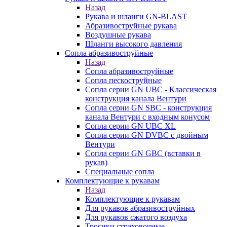
Назад
Рукава и шланги GN-BLAST
Абразивоструйные рукава
Воздушные рукава
Шланги высокого давления
Сопла абразивоструйные
Назад
Сопла абразивоструйные
Сопла пескоструйные
Сопла серии GN UBC - Классическая
конструкция канала Вентури
Сопла серии GN SBC - конструкция
канала Вентури c входным конусом
Сопла серии GN UBC XL
Сопла серии GN DVBC с двойным
Вентури
Сопла серии GN GBC (вставки в
рукав)
Специальные сопла
Комплектующие к рукавам
Назад
Комплектующие к рукавам
Для рукавов абразивоструйных
Для рукавов сжатого воздуха
Тросики страховочные