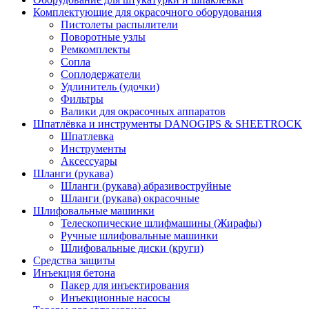
Комплектующие для окрасочного оборудования
Пистолеты распылители
Поворотные узлы
Ремкомплекты
Сопла
Соплодержатели
Удлинитель (удочки)
Фильтры
Валики для окрасочных аппаратов
Шпатлёвка и инструменты DANOGIPS & SHEETROCK
Шпатлевка
Инструменты
Аксессуары
Шланги (рукава)
Шланги (рукава) абразивоструйные
Шланги (рукава) окрасочные
Шлифовальные машинки
Телескопические шлифмашины (Жирафы)
Ручные шлифовальные машинки
Шлифовальные диски (круги)
Средства защиты
Инъекция бетона
Пакер для инъектирования
Инъекционные насосы