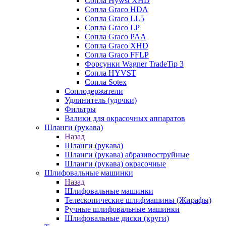
Сопла Hywst XHD
Сопла Graco HDA
Сопла Graco LL5
Сопла Graco LP
Сопла Graco PAA
Сопла Graco XHD
Сопла Graco FFLP
Форсунки Wagner TradeTip 3
Сопла HYVST
Сопла Sotex
Соплодержатели
Удлинитель (удочки)
Фильтры
Валики для окрасочных аппаратов
Шланги (рукава)
Назад
Шланги (рукава)
Шланги (рукава) абразивоструйные
Шланги (рукава) окрасочные
Шлифовальные машинки
Назад
Шлифовальные машинки
Телескопические шлифмашины (Жирафы)
Ручные шлифовальные машинки
Шлифовальные диски (круги)