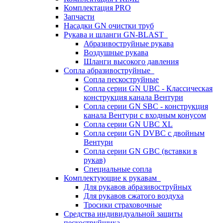
Комплектация PRO
Запчасти
Насадки GN очистки труб
Рукава и шланги GN-BLAST
Абразивоструйные рукава
Воздушные рукава
Шланги высокого давления
Сопла абразивоструйные
Сопла пескоструйные
Сопла серии GN UBC - Классическая
конструкция канала Вентури
Сопла серии GN SBC - конструкция
канала Вентури c входным конусом
Сопла серии GN UBC XL
Сопла серии GN DVBC с двойным
Вентури
Сопла серии GN GBC (вставки в
рукав)
Специальные сопла
Комплектующие к рукавам
Для рукавов абразивоструйных
Для рукавов сжатого воздуха
Тросики страховочные
Средства индивидуальной защиты
пескоструйщика