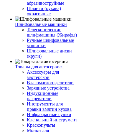
абразивоструйные
Шланги (рукава)
окрасочные
Шлифовальные машинки
Телескопические
шлифмашины (Жирафы)
Ручные шлифовальные
машинки
Шлифовальные диски
(круги)
Товары для автосервиса
Аксессуары для
мастерской
Влагомаслоотделители
Зарядные устройства
Индукционные
нагреватели
Инструменты для
правки вмятин кузова
Инфракрасные сушки
Клепальный инструмент
Краскопульты
Мойки для