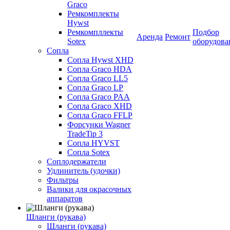
Graco
Ремкомплекты
Hywst
Ремкомпллекты
Подбор
Аренда
Ремонт
Sotex
оборудова
Сопла
Сопла Hywst XHD
Сопла Graco HDA
Сопла Graco LL5
Сопла Graco LP
Сопла Graco PAA
Сопла Graco XHD
Сопла Graco FFLP
Форсунки Wagner
TradeTip 3
Сопла HYVST
Сопла Sotex
Соплодержатели
Удлинитель (удочки)
Фильтры
Валики для окрасочных
аппаратов
Шланги (рукава)
Шланги (рукава)