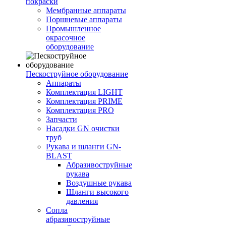
покраски
Мембранные аппараты
Поршневые аппараты
Промышленное
окрасочное
оборудование
Пескоструйное оборудование
Аппараты
Комплектация LIGHT
Комплектация PRIME
Комплектация PRO
Запчасти
Насадки GN очистки
труб
Рукава и шланги GN-
BLAST
Абразивоструйные
рукава
Воздушные рукава
Шланги высокого
давления
Сопла
абразивоструйные